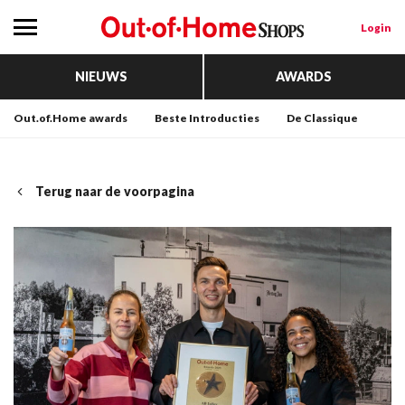
Login
NIEUWS
AWARDS
Out.of.Home awards
Beste Introducties
De Classique
Terug naar de voorpagina