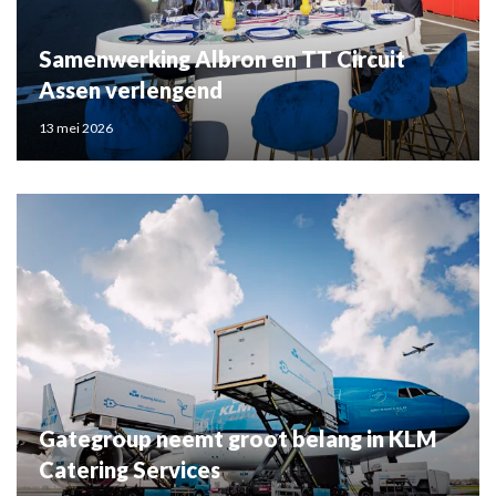
Samenwerking Albron en TT Circuit
Assen verlengend
13 mei 2026
Gategroup neemt groot belang in KLM
Catering Services