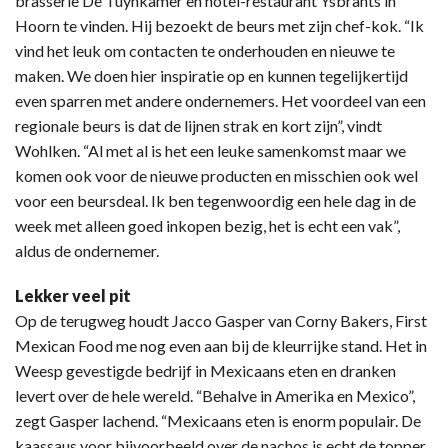
brasserie De Tuynkamer en hotel-restaurant Ysbrants in
Hoorn te vinden. Hij bezoekt de beurs met zijn chef-kok. “Ik
vind het leuk om contacten te onderhouden en nieuwe te
maken. We doen hier inspiratie op en kunnen tegelijkertijd
even sparren met andere ondernemers. Het voordeel van een
regionale beurs is dat de lijnen strak en kort zijn”, vindt
Wohlken. “Al met al is het een leuke samenkomst maar we
komen ook voor de nieuwe producten en misschien ook wel
voor een beursdeal. Ik ben tegenwoordig een hele dag in de
week met alleen goed inkopen bezig, het is echt een vak”,
aldus de ondernemer.
Lekker veel pit
Op de terugweg houdt Jacco Gasper van Corny Bakers, First
Mexican Food me nog even aan bij de kleurrijke stand. Het in
Weesp gevestigde bedrijf in Mexicaans eten en dranken
levert over de hele wereld. “Behalve in Amerika en Mexico”,
zegt Gasper lachend. “Mexicaans eten is enorm populair. De
kaassaus voor bijvoorbeeld over de nachos is echt de topper