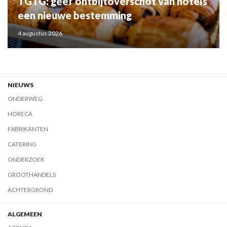
TGTG: geef ontbijtoverschot van hotels
een nieuwe bestemming
4 augustus 2026
NIEUWS
ONDERWEG
HORECA
FABRIKANTEN
CATERING
ONDERZOEK
GROOTHANDELS
ACHTERGROND
ALGEMEEN