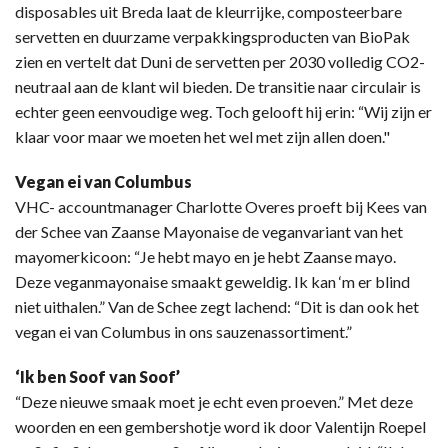
disposables uit Breda laat de kleurrijke, composteerbare
servetten en duurzame verpakkingsproducten van BioPak
zien en vertelt dat Duni de servetten per 2030 volledig CO2-
neutraal aan de klant wil bieden. De transitie naar circulair is
echter geen eenvoudige weg. Toch gelooft hij erin: “Wij zijn er
klaar voor maar we moeten het wel met zijn allen doen."
Vegan ei van Columbus
VHC- accountmanager Charlotte Overes proeft bij Kees van
der Schee van Zaanse Mayonaise de veganvariant van het
mayomerkicoon: “Je hebt mayo en je hebt Zaanse mayo.
Deze veganmayonaise smaakt geweldig. Ik kan ‘m er blind
niet uithalen.” Van de Schee zegt lachend: “Dit is dan ook het
vegan ei van Columbus in ons sauzenassortiment.”
‘Ik ben Soof van Soof’
“Deze nieuwe smaak moet je echt even proeven.” Met deze
woorden en een gembershotje word ik door Valentijn Roepel