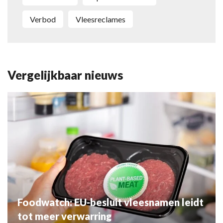
Verbod
Vleesreclames
Vergelijkbaar nieuws
Foodwatch: EU-besluit vleesnamen leidt
tot meer verwarring