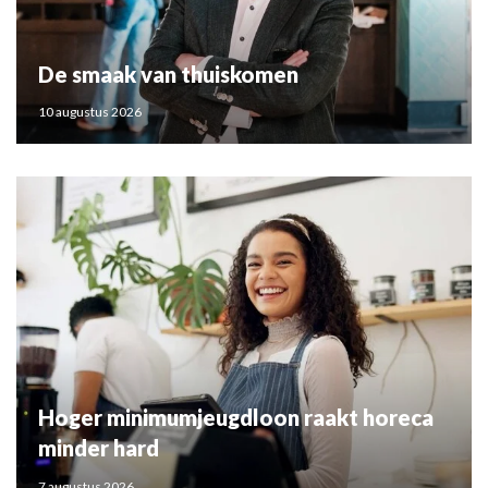
De smaak van thuiskomen
10 augustus 2026
Hoger minimumjeugdloon raakt horeca
minder hard
7 augustus 2026