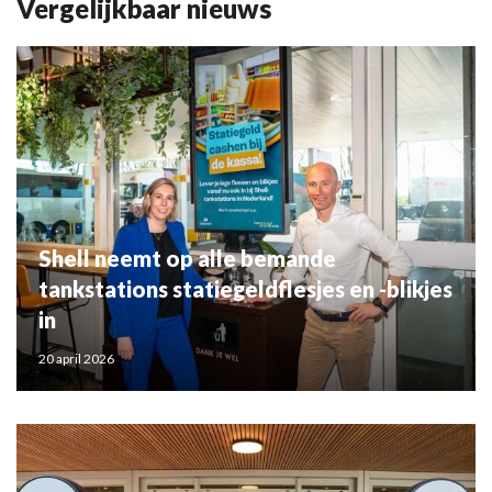
Vergelijkbaar nieuws
Shell neemt op alle bemande
tankstations statiegeldflesjes en -blikjes
in
20 april 2026