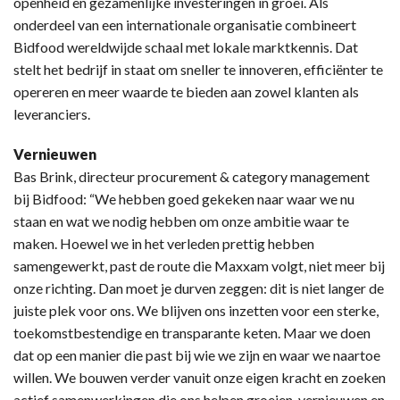
openheid en gezamenlijke investeringen in groei. Als
onderdeel van een internationale organisatie combineert
Bidfood wereldwijde schaal met lokale marktkennis. Dat
stelt het bedrijf in staat om sneller te innoveren, efficiënter te
opereren en meer waarde te bieden aan zowel klanten als
leveranciers.
Vernieuwen
Bas Brink, directeur procurement & category management
bij Bidfood: “We hebben goed gekeken naar waar we nu
staan en wat we nodig hebben om onze ambitie waar te
maken. Hoewel we in het verleden prettig hebben
samengewerkt, past de route die Maxxam volgt, niet meer bij
onze richting. Dan moet je durven zeggen: dit is niet langer de
juiste plek voor ons. We blijven ons inzetten voor een sterke,
toekomstbestendige en transparante keten. Maar we doen
dat op een manier die past bij wie we zijn en waar we naartoe
willen. We bouwen verder vanuit onze eigen kracht en zoeken
actief samenwerkingen die ons helpen groeien, vernieuwen en