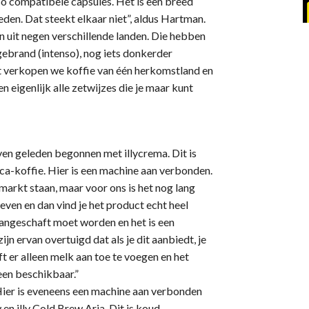
so compatibele capsules. Het is een breed
eden. Dat steekt elkaar niet”, aldus Hartman.
 uit negen verschillende landen. Die hebben
 gebrand (intenso), nog iets donkerder
st verkopen we koffie van één herkomstland en
 eigenlijk alle zetwijzes die je maar kunt
ven geleden begonnen met illycrema. Dit is
ca-koffie. Hier is een machine aan verbonden.
arkt staan, maar voor ons is het nog lang
even en dan vind je het product echt heel
aangeschaft moet worden en het is een
 ervan overtuigd dat als je dit aanbiedt, je
t er alleen melk aan toe te voegen en het
een beschikbaar.”
Hier is eveneens een machine aan verbonden
en illy Cold Brew Aria. Dit is koud