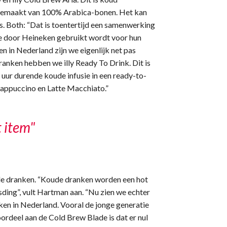
 gemaakt van 100% Arabica-bonen. Het kan
s. Both: “Dat is toentertijd een samenwerking
ie door Heineken gebruikt wordt voor hun
 en in Nederland zijn we eigenlijk net pas
anken hebben we illy Ready To Drink. Dit is
uur durende koude infusie in een ready-to-
, Cappuccino en Latte Macchiato.”
 item"
de dranken. “Koude dranken worden een hot
sding”, vult Hartman aan. “Nu zien we echter
ken in Nederland. Vooral de jonge generatie
ordeel aan de Cold Brew Blade is dat er nul