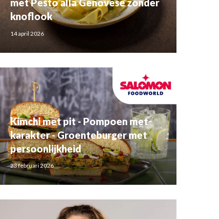
met Pesto alla Genovese zonder
knoflook
14 april 2026
Kimchi met pit - Pompoen met
karakter - Groenteburger met
persoonlijkheid
23 februari 2026