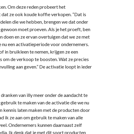
ken. Om deze reden probeert het
t dat ze ook koude koffie verkopen. “Dat is
iddelen die we hebben, brengen we dat onder
et gewoon moet proeven. Als je het proeft, ben
n doen en ze ervan overtuigen dat we ze met
 nu een activatieperiode voor ondernemers.
of in bruikleen te nemen, krijgen ze een
es om de verkoop te boosten. Wat ze precies
ulling aan geven.” De activatie loopt in ieder
dranken van illy meer onder de aandacht te
gebruik te maken van de activatie die we nu
n kennis laten maken met de producten door
ad ik ze aan om gebruik te maken van alle
 veel. Ondernemers kunnen daarnaast zelf
ia. Ik denk dat je met dit soort producten