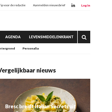
Tip voor de redactie
Aanmelden nieuwsbrief
Log in
AGENDA
LEVENSMIDDELENKRANT
htergrond
Personalia
Vergelijkbaar nieuws
Bresc breidt Italian Secrets uit