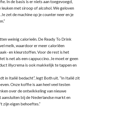
ie. In de basis is er niets aan toegevoegd,
te leuken met siroop of alcohol. We geloven
 Je zet de machine op je counter neer en je
n.”
ten weinig calorieën. De Ready To Drink
wel melk, waardoor er meer caloriëen
ak- en kleurstoffen. Voor de rest is het
et is net als een cappuccino. Je moet er geen
duct illycrema is ook makkelijk te tappen en
 Italië bedacht”, legt Both uit. “In Italië zit
ven. Onze koffie is aan heel veel testen
enken over de ontwikkeling van nieuwe
t aansluiten bij de Nederlandse markt en
 zijn eigen behoeftes.”