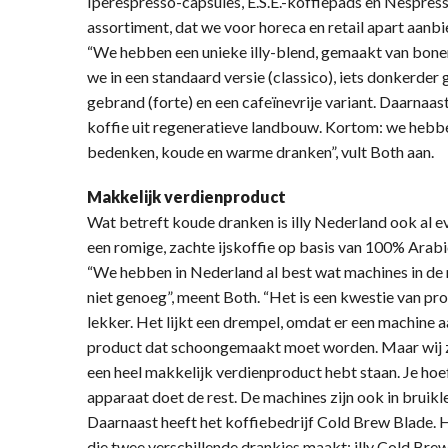
Iperespresso-capsules, E.S.E.-koffiepads en Nespres
assortiment, dat we voor horeca en retail apart aanbi
“We hebben een unieke illy-blend, gemaakt van bonen
we in een standaard versie (classico), iets donkerder
gebrand (forte) en een cafeïnevrije variant. Daarnaa
koffie uit regeneratieve landbouw. Kortom: we hebben
bedenken, koude en warme dranken”, vult Both aan.
Makkelijk verdienproduct
Wat betreft koude dranken is illy Nederland ook al e
een romige, zachte ijskoffie op basis van 100% Arabi
“We hebben in Nederland al best wat machines in de m
niet genoeg”, meent Both. “Het is een kwestie van pro
lekker. Het lijkt een drempel, omdat er een machine 
product dat schoongemaakt moet worden. Maar wij zijn
een heel makkelijk verdienproduct hebt staan. Je hoef
apparaat doet de rest. De machines zijn ook in bruikl
Daarnaast heeft het koffiebedrijf Cold Brew Blade. 
die twee verschillende drankjes maakt: illy Cold Brew 