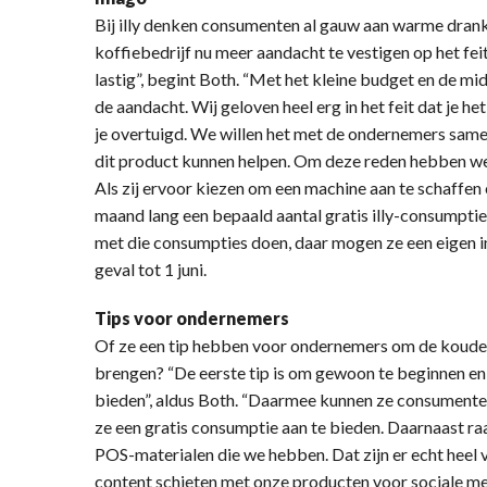
Bij illy denken consumenten al gauw aan warme dran
koffiebedrijf nu meer aandacht te vestigen op het fei
lastig”, begint Both. “Met het kleine budget en de m
de aandacht. Wij geloven heel erg in het feit dat je h
je overtuigd. We willen het met de ondernemers same
dit product kunnen helpen. Om deze reden hebben we
Als zij ervoor kiezen om een machine aan te schaffen 
maand lang een bepaald aantal gratis illy-consumpti
met die consumpties doen, daar mogen ze een eigen inv
geval tot 1 juni.
Tips voor ondernemers
Of ze een tip hebben voor ondernemers om de koude 
brengen? “De eerste tip is om gewoon te beginnen en 
bieden”, aldus Both. “Daarmee kunnen ze consumente
ze een gratis consumptie aan te bieden. Daarnaast ra
POS-materialen die we hebben. Dat zijn er echt heel
content schieten met onze producten voor sociale med