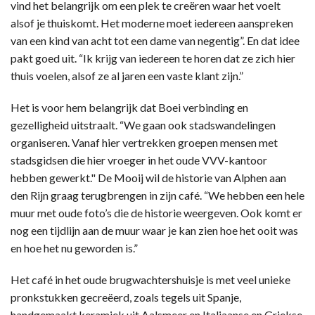
vind het belangrijk om een plek te creëren waar het voelt
alsof je thuiskomt. Het moderne moet iedereen aanspreken
van een kind van acht tot een dame van negentig”. En dat idee
pakt goed uit. “Ik krijg van iedereen te horen dat ze zich hier
thuis voelen, alsof ze al jaren een vaste klant zijn.”
Het is voor hem belangrijk dat Boei verbinding en
gezelligheid uitstraalt. “We gaan ook stadswandelingen
organiseren. Vanaf hier vertrekken groepen mensen met
stadsgidsen die hier vroeger in het oude VVV-kantoor
hebben gewerkt." De Mooij wil de historie van Alphen aan
den Rijn graag terugbrengen in zijn café. “We hebben een hele
muur met oude foto’s die de historie weergeven. Ook komt er
nog een tijdlijn aan de muur waar je kan zien hoe het ooit was
en hoe het nu geworden is.”
Het café in het oude brugwachtershuisje is met veel unieke
pronkstukken gecreëerd, zoals tegels uit Spanje,
handgemaakt keramiek uit Aalsmeer en Italiaanse en Griekse