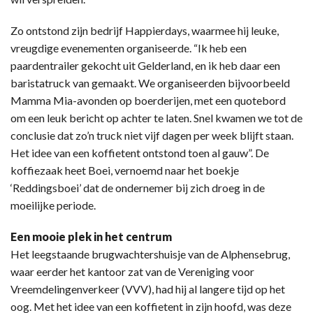
Zo ontstond zijn bedrijf Happierdays, waarmee hij leuke,
vreugdige evenementen organiseerde. “Ik heb een
paardentrailer gekocht uit Gelderland, en ik heb daar een
baristatruck van gemaakt. We organiseerden bijvoorbeeld
Mamma Mia-avonden op boerderijen, met een quotebord
om een leuk bericht op achter te laten. Snel kwamen we tot de
conclusie dat zo’n truck niet vijf dagen per week blijft staan.
Het idee van een koffietent ontstond toen al gauw”. De
koffiezaak heet Boei, vernoemd naar het boekje
‘Reddingsboei’ dat de ondernemer bij zich droeg in de
moeilijke periode.
Een mooie plek in het centrum
Het leegstaande brugwachtershuisje van de Alphensebrug,
waar eerder het kantoor zat van de Vereniging voor
Vreemdelingenverkeer (VVV), had hij al langere tijd op het
oog. Met het idee van een koffietent in zijn hoofd, was deze