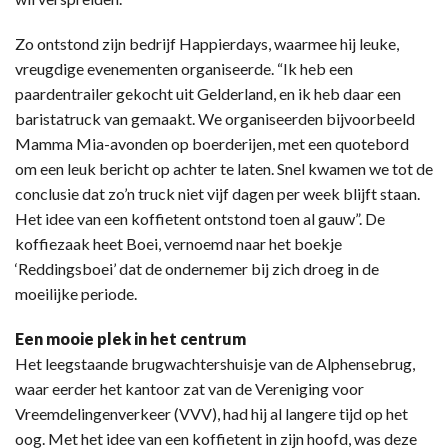
Zo ontstond zijn bedrijf Happierdays, waarmee hij leuke,
vreugdige evenementen organiseerde. “Ik heb een
paardentrailer gekocht uit Gelderland, en ik heb daar een
baristatruck van gemaakt. We organiseerden bijvoorbeeld
Mamma Mia-avonden op boerderijen, met een quotebord
om een leuk bericht op achter te laten. Snel kwamen we tot de
conclusie dat zo’n truck niet vijf dagen per week blijft staan.
Het idee van een koffietent ontstond toen al gauw”. De
koffiezaak heet Boei, vernoemd naar het boekje
‘Reddingsboei’ dat de ondernemer bij zich droeg in de
moeilijke periode.
Een mooie plek in het centrum
Het leegstaande brugwachtershuisje van de Alphensebrug,
waar eerder het kantoor zat van de Vereniging voor
Vreemdelingenverkeer (VVV), had hij al langere tijd op het
oog. Met het idee van een koffietent in zijn hoofd, was deze