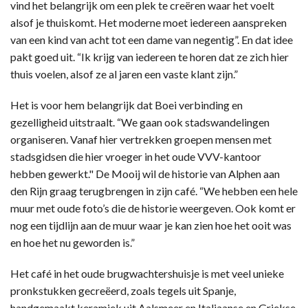
vind het belangrijk om een plek te creëren waar het voelt
alsof je thuiskomt. Het moderne moet iedereen aanspreken
van een kind van acht tot een dame van negentig”. En dat idee
pakt goed uit. “Ik krijg van iedereen te horen dat ze zich hier
thuis voelen, alsof ze al jaren een vaste klant zijn.”
Het is voor hem belangrijk dat Boei verbinding en
gezelligheid uitstraalt. “We gaan ook stadswandelingen
organiseren. Vanaf hier vertrekken groepen mensen met
stadsgidsen die hier vroeger in het oude VVV-kantoor
hebben gewerkt." De Mooij wil de historie van Alphen aan
den Rijn graag terugbrengen in zijn café. “We hebben een hele
muur met oude foto’s die de historie weergeven. Ook komt er
nog een tijdlijn aan de muur waar je kan zien hoe het ooit was
en hoe het nu geworden is.”
Het café in het oude brugwachtershuisje is met veel unieke
pronkstukken gecreëerd, zoals tegels uit Spanje,
handgemaakt keramiek uit Aalsmeer en Italiaanse en Griekse