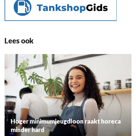
Lees ook
Hoger minimumjeugdloon raakt horeca
minder hard