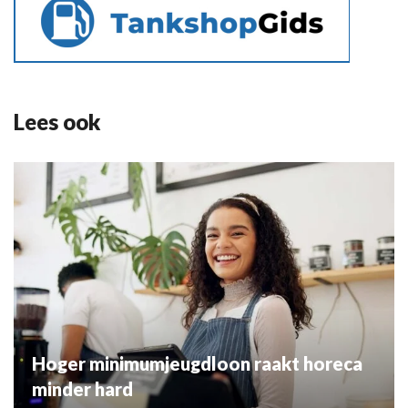
Lees ook
Hoger minimumjeugdloon raakt horeca
minder hard