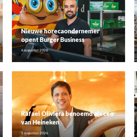
Nieuwe horecaondernemer
opent Burger Business
6 augustus 2026
Rafael Oliviera benoemd als ceo
van Heineken
5 augustus 2026