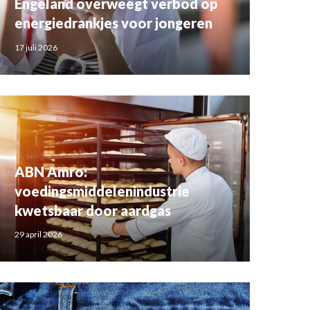
Engeland overweegt verbod op
energiedrankjes voor jongeren
17 juli 2026
ABN Amro:
voedingsmiddelenindustrie
kwetsbaar door aardgas
29 april 2026