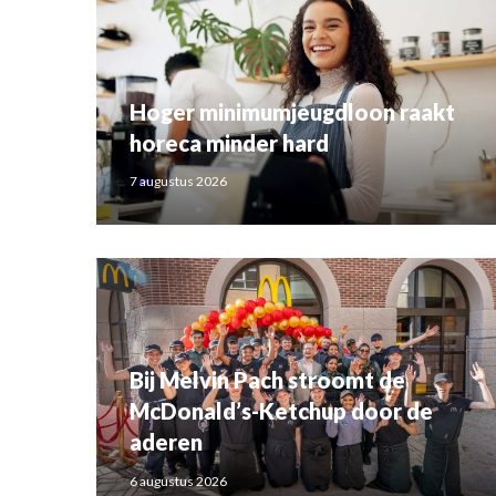
Hoger minimumjeugdloon raakt
horeca minder hard
7 augustus 2026
Bij Melvin Pach stroomt de
McDonald’s-Ketchup door de
aderen
6 augustus 2026