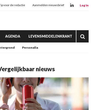
Tip voor de redactie
Aanmelden nieuwsbrief
Log in
AGENDA
LEVENSMIDDELENKRANT
htergrond
Personalia
Vergelijkbaar nieuws