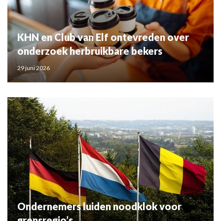
KHN en Club van Elf ontevreden over
onderzoek herbruikbare bekers
29 juni 2026
Ondernemers luiden noodklok voor
grensregio’s