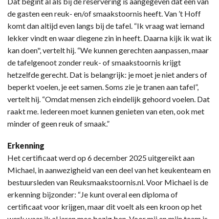
Dat begint al als bij de reservering is aangegeven dat een van
de gasten een reuk- en/of smaakstoornis heeft. Van ’t Hoff
komt dan altijd even langs bij de tafel. “Ik vraag wat iemand
lekker vindt en waar diegene zin in heeft. Daarna kijk ik wat ik
kan doen", vertelt hij. “We kunnen gerechten aanpassen, maar
de tafelgenoot zonder reuk- of smaakstoornis krijgt
hetzelfde gerecht. Dat is belangrijk: je moet je niet anders of
beperkt voelen, je eet samen. Soms zie je tranen aan tafel”,
vertelt hij. “Omdat mensen zich eindelijk gehoord voelen. Dat
raakt me. Iedereen moet kunnen genieten van eten, ook met
minder of geen reuk of smaak.”
Erkenning
Het certificaat werd op 6 december 2025 uitgereikt aan
Michael, in aanwezigheid van een deel van het keukenteam en
bestuursleden van Reuksmaakstoornis.nl. Voor Michael is de
erkenning bijzonder: “Je kunt overal een diploma of
certificaat voor krijgen, maar dit voelt als een kroon op het
werk waar ik al jaren mee bezig ben. Voor mij en mijn team is