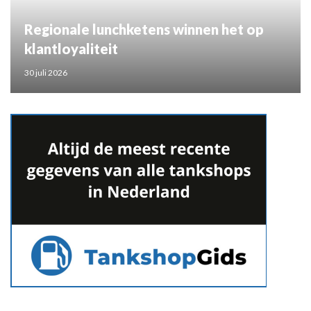
Regionale lunchketens winnen het op
klantloyaliteit
30 juli 2026