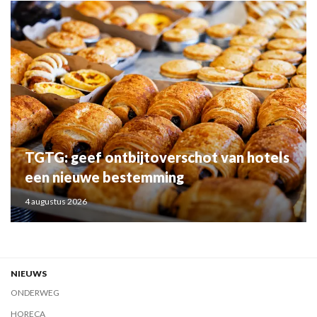
TGTG: geef ontbijtoverschot van hotels
een nieuwe bestemming
4 augustus 2026
NIEUWS
ONDERWEG
HORECA