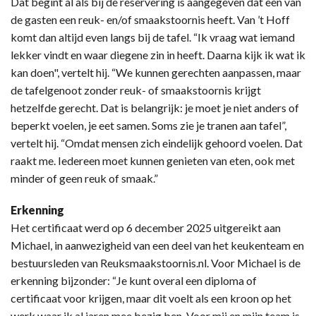
Dat begint al als bij de reservering is aangegeven dat een van
de gasten een reuk- en/of smaakstoornis heeft. Van ’t Hoff
komt dan altijd even langs bij de tafel. “Ik vraag wat iemand
lekker vindt en waar diegene zin in heeft. Daarna kijk ik wat ik
kan doen", vertelt hij. “We kunnen gerechten aanpassen, maar
de tafelgenoot zonder reuk- of smaakstoornis krijgt
hetzelfde gerecht. Dat is belangrijk: je moet je niet anders of
beperkt voelen, je eet samen. Soms zie je tranen aan tafel”,
vertelt hij. “Omdat mensen zich eindelijk gehoord voelen. Dat
raakt me. Iedereen moet kunnen genieten van eten, ook met
minder of geen reuk of smaak.”
Erkenning
Het certificaat werd op 6 december 2025 uitgereikt aan
Michael, in aanwezigheid van een deel van het keukenteam en
bestuursleden van Reuksmaakstoornis.nl. Voor Michael is de
erkenning bijzonder: “Je kunt overal een diploma of
certificaat voor krijgen, maar dit voelt als een kroon op het
werk waar ik al jaren mee bezig ben. Voor mij en mijn team is