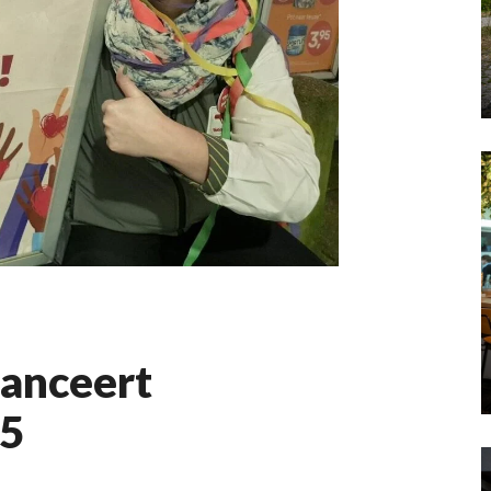
lanceert
25