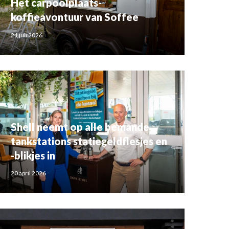
Het carpoolplaats-
koffieavontuur van Soffee
21 juli 2026
Shell neemt op alle bemande
tankstations statiegeldflesjes en
-blikjes in
20 april 2026