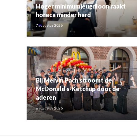
Hoger minimumjeugdloon raakt
horeca minder hard
7 augustus 2026
Bij Melvin Pach stroomt de
McDonald’s-Ketchup door de
aderen
6 augustus 2026