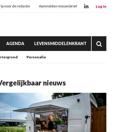
Tip voor de redactie
Aanmelden nieuwsbrief
Log in
AGENDA
LEVENSMIDDELENKRANT
htergrond
Personalia
Vergelijkbaar nieuws