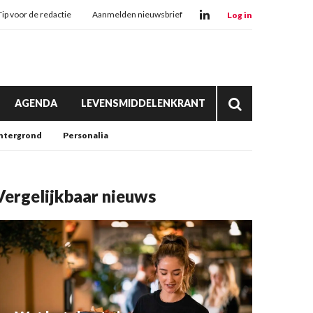
Tip voor de redactie
Aanmelden nieuwsbrief
Log in
AGENDA
LEVENSMIDDELENKRANT
htergrond
Personalia
Vergelijkbaar nieuws