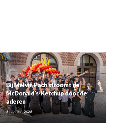
Bij Melvin Pach stroomt de
McDonald’s-Ketchup door de
aderen
6 augustus 2026