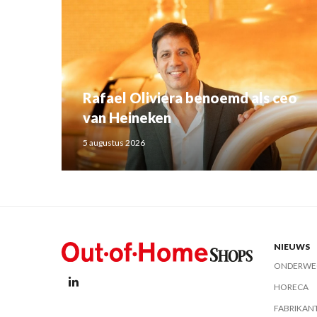
Rafael Oliviera benoemd als ceo
van Heineken
5 augustus 2026
NIEUWS
ONDERWE
HORECA
FABRIKAN