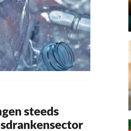
ngen steeds
risdrankensector