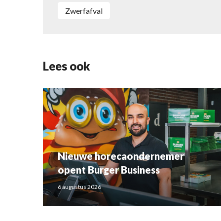
zwerfafval
Lees ook
Nieuwe horecaondernemer
opent Burger Business
6 augustus 2026