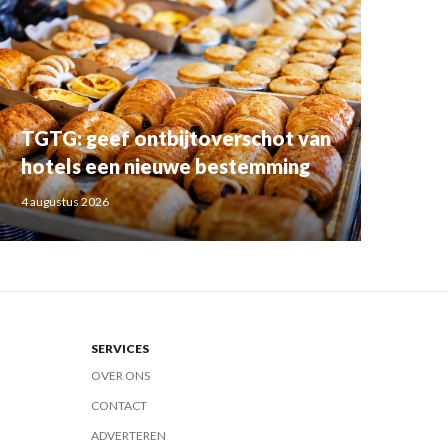
TGTG: geef ontbijtoverschot van
hotels een nieuwe bestemming
4 augustus 2026
SERVICES
OVER ONS
CONTACT
ADVERTEREN