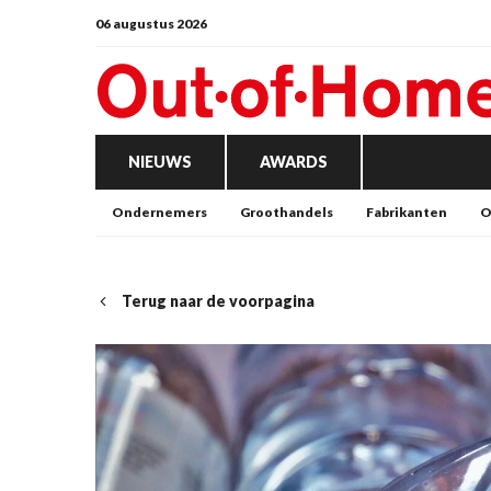
06 augustus 2026
NIEUWS
AWARDS
Ondernemers
Groothandels
Fabrikanten
O
Terug naar de voorpagina