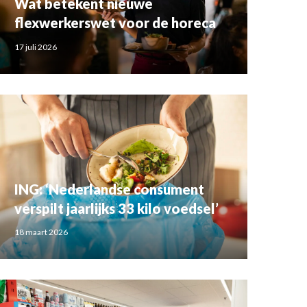
Wat betekent nieuwe
flexwerkerswet voor de horeca
17 juli 2026
ING: ‘Nederlandse consument
verspilt jaarlijks 33 kilo voedsel’
18 maart 2026