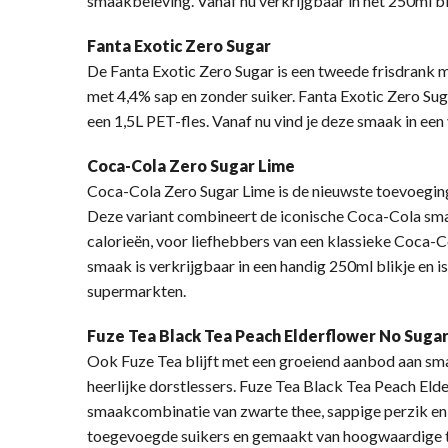
smaakbeleving. Vanaf nu verkrijgbaar in het 250ml bli
Fanta Exotic Zero Sugar
De Fanta Exotic Zero Sugar is een tweede frisdrank
met 4,4% sap en zonder suiker. Fanta Exotic Zero Suga
een 1,5L PET-fles. Vanaf nu vind je deze smaak in e
Coca-Cola Zero Sugar Lime
Coca-Cola Zero Sugar Lime is de nieuwste toevoegin
Deze variant combineert de iconische Coca-Cola smaa
calorieën, voor liefhebbers van een klassieke Coca-C
smaak is verkrijgbaar in een handig 250ml blikje en is
supermarkten.
Fuze Tea Black Tea Peach Elderflower No Suga
Ook Fuze Tea blijft met een groeiend aanbod aan sma
heerlijke dorstlessers. Fuze Tea Black Tea Peach Eld
smaakcombinatie van zwarte thee, sappige perzik en 
toegevoegde suikers en gemaakt van hoogwaardige t