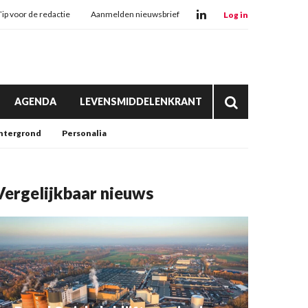
Tip voor de redactie
Aanmelden nieuwsbrief
Log in
AGENDA
LEVENSMIDDELENKRANT
htergrond
Personalia
Vergelijkbaar nieuws