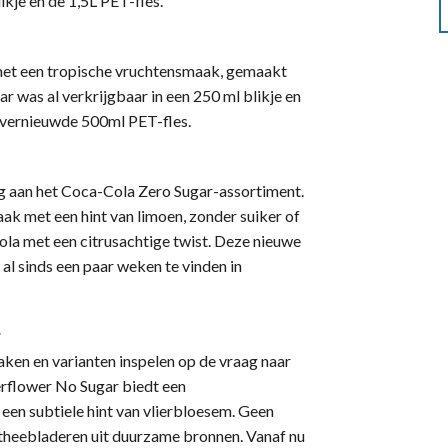
kje en de 1,5L PET-fles.
 met een tropische vruchtensmaak, gemaakt
r was al verkrijgbaar in een 250 ml blikje en
en vernieuwde 500ml PET-fles.
g aan het Coca-Cola Zero Sugar-assortiment.
k met een hint van limoen, zonder suiker of
ola met een citrusachtige twist. Deze nieuwe
 al sinds een paar weken te vinden in
r
ken en varianten inspelen op de vraag naar
erflower No Sugar biedt een
een subtiele hint van vlierbloesem. Geen
heebladeren uit duurzame bronnen. Vanaf nu