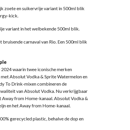
 zoete en suikervrije variant in 500ml blik
ergy-kick.
je variant in het welbekende 500ml blik.
t bruisende carnaval van Rio. Een 500ml blik
ple
in 2024 waarin twee iconische merken
t met Absolut Vodka & Sprite Watermelon en
ady To Drink-mixen combineren de
waliteit van Absolut Vodka. Nu verkrijgbaar
het Away from Home-kanaal. Absolut Vodka &
 Heijn en het Away from Home-kanaal.
 100% gerecycled plastic, behalve de dop en