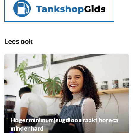
Lees ook
Hoger minimumjeugdloon raakt horeca
minder hard