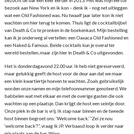
bezocht de bar een keer eerder in 2013. Het was mijn eerste
bezoek aan New York en ik kon – denk ik – nog net uitleggen
wat een Old Fashioned was. Nu twaalf jaar later kon ik niet
wachten om hier terug te komen. Thuis ligt de cocktailbijbel
van Death & Co te pronken in de boekenkast. Mijn bestelling
kan ik je onderweg al vertellen: een Oaxaca Old Fashioned en
een Naked & Famous. Beide cocktails kun je overal ter
wereld bestellen, maar zijn hier in Death & Co uitgevonden.
Het is donderdagavond 22.00 uur. Ik heb niet gereserveerd,
maar gelukkig geeft de host voor de deur aan dat we maar
een klein kwartiertje hoeven te wachten. Zoals gebruikelijk
worden onze namen en mijn telefoonnummer genoteerd. We
babbelen wat met elkaar en met de overige gasten die ook
wachten op een plaatsje. Dan krijgt de host een seintje door.
Onze plek in de bar is vrij. Ik stap naar binnen en de tweede
host binnen begroet ons: ‘Welcome back.’ “Zei ze nou
‘welcome back’?”, vraag ik JP. Verbaasd loop ik verder naar
m’n plaats aan de bar. Wow…