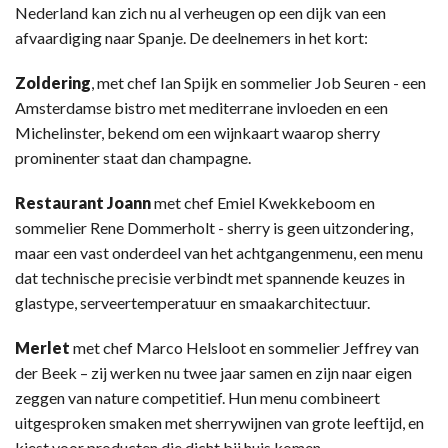
Nederland kan zich nu al verheugen op een dijk van een
afvaardiging naar Spanje. De deelnemers in het kort:
Zoldering
, met chef Ian Spijk en sommelier Job Seuren - een
Amsterdamse bistro met mediterrane invloeden en een
Michelinster, bekend om een wijnkaart waarop sherry
prominenter staat dan champagne.
Restaurant Joann
met chef Emiel Kwekkeboom
en
sommelier Rene Dommerholt - sherry is geen uitzondering,
maar een vast onderdeel van het achtgangenmenu, een menu
dat technische precisie verbindt met spannende keuzes in
glastype, serveertemperatuur en smaakarchitectuur.
Merlet
met chef Marco Helsloot en sommelier Jeffrey van
der Beek – zij werken nu twee jaar samen en zijn naar eigen
zeggen van nature competitief. Hun menu combineert
uitgesproken smaken met sherrywijnen van grote leeftijd, en
kiest voor producten die dicht bij huis komen.