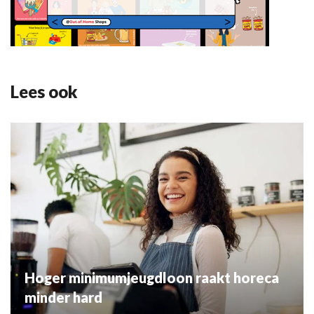
Lees ook
Hoger minimumjeugdloon raakt horeca
minder hard