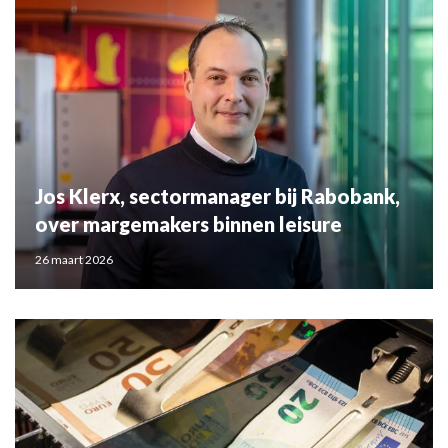
Jos Klerx, sectormanager bij Rabobank,
over margemakers binnen leisure
26 maart 2026