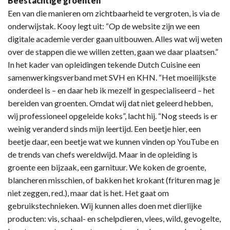
Beestachtige groenten
Een van die manieren om zichtbaarheid te vergroten, is via de
onderwijstak. Kooy legt uit: “Op de website zijn we een
digitale academie verder gaan uitbouwen. Alles wat wij weten
over de stappen die we willen zetten, gaan we daar plaatsen.”
In het kader van opleidingen tekende Dutch Cuisine een
samenwerkingsverband met SVH en KHN. “Het moeilijkste
onderdeel is – en daar heb ik mezelf in gespecialiseerd – het
bereiden van groenten. Omdat wij dat niet geleerd hebben,
wij professioneel opgeleide koks”, lacht hij. “Nog steeds is er
weinig veranderd sinds mijn leertijd. Een beetje hier, een
beetje daar, een beetje wat we kunnen vinden op YouTube en
de trends van chefs wereldwijd. Maar in de opleiding is
groente een bijzaak, een garnituur. We koken de groente,
blancheren misschien, of bakken het krokant (frituren mag je
niet zeggen, red.), maar dat is het. Het gaat om
gebruikstechnieken. Wij kunnen alles doen met dierlijke
producten: vis, schaal- en schelpdieren, vlees, wild, gevogelte,