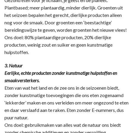
Gezond eten voor je lichaam, je geest en de planeet.
Plantbased; meer plantaardig, minder dierlijk. Groenten uit
het seizoen bepalen het gerecht, dierlijke producten alleen
nog voor de smaak. Door groenten een ‘beestachtige’
bereidingswijze te geven, worden groenten het nieuwe vlees!
Ons doel: 80% plantaardige producten, 20% dierlijke
producten, weinig zout en suiker en geen kunstmatige
hulpstoffen.
3. Natuur
Eerlijke, echte producten zonder kunstmatige hulpstoffen en
smaakversterkers.
Eten van wat het land en de zee ons in de seizoenen biedt,
zonder kunstmatige toevoegingen die ons eten zogenaamd
‘lekkerder’ maken en ons verleiden om meer ongezond te eten
en daar verslaafd aan te raken. Eten zonder E-nummers, dus
puur natuur.
Ons doel: gebruikmaken van alles wat de natuur ons biedt
zonder chemische additieven en zonder verspilling.