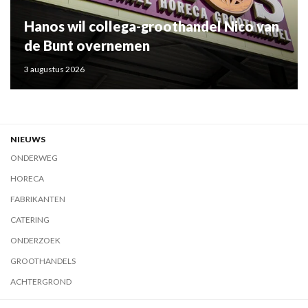
Hanos wil collega-groothandel Nico van
de Bunt overnemen
3 augustus 2026
NIEUWS
ONDERWEG
HORECA
FABRIKANTEN
CATERING
ONDERZOEK
GROOTHANDELS
ACHTERGROND