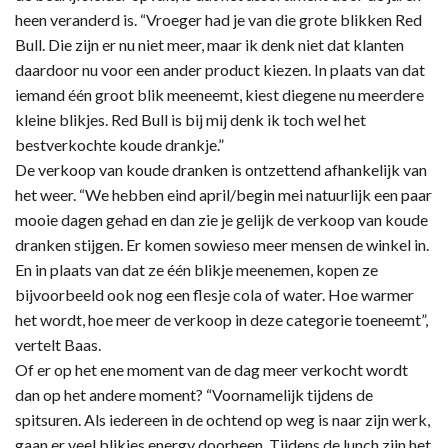
heen veranderd is. “Vroeger had je van die grote blikken Red
Bull. Die zijn er nu niet meer, maar ik denk niet dat klanten
daardoor nu voor een ander product kiezen. In plaats van dat
iemand één groot blik meeneemt, kiest diegene nu meerdere
kleine blikjes. Red Bull is bij mij denk ik toch wel het
bestverkochte koude drankje.”
De verkoop van koude dranken is ontzettend afhankelijk van
het weer. “We hebben eind april/begin mei natuurlijk een paar
mooie dagen gehad en dan zie je gelijk de verkoop van koude
dranken stijgen. Er komen sowieso meer mensen de winkel in.
En in plaats van dat ze één blikje meenemen, kopen ze
bijvoorbeeld ook nog een flesje cola of water. Hoe warmer
het wordt, hoe meer de verkoop in deze categorie toeneemt”,
vertelt Baas.
Of er op het ene moment van de dag meer verkocht wordt
dan op het andere moment? “Voornamelijk tijdens de
spitsuren. Als iedereen in de ochtend op weg is naar zijn werk,
gaan er veel blikjes energy doorheen. Tijdens de lunch zijn het