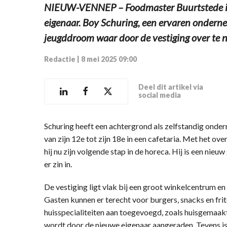
NIEUW-VENNEP – Foodmaster Buurtstede in
eigenaar. Boy Schuring, een ervaren ondern
jeugddroom waar door de vestiging over te 
Redactie
|
8 mei 2025 09:00
Deel dit artikel via
social media
Schuring heeft een achtergrond als zelfstandig onder
van zijn 12e tot zijn 18e in een cafetaria. Met het ov
hij nu zijn volgende stap in de horeca. Hij is een nie
er zin in.
De vestiging ligt vlak bij een groot winkelcentrum e
Gasten kunnen er terecht voor burgers, snacks en frit
huisspecialiteiten aan toegevoegd, zoals huisgemaakt
wordt door de nieuwe eigenaar aangeraden. Tevens is 