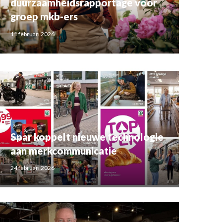
duurzaamheidsrapportage voor
groep mkb-ers
11 februari 2026
Spar koppelt nieuwe technologie
aan merkcommunicatie
24 februari 2026