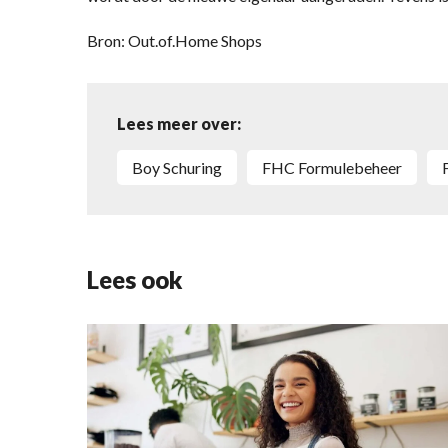
Bron: Out.of.Home Shops
Lees meer over:
Boy Schuring
FHC Formulebeheer
Lees ook