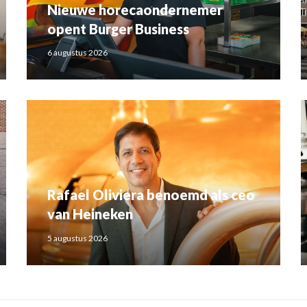
Nieuwe horecaondernemer
opent Burger Business
6 augustus 2026
Rafael Oliviera benoemd als ceo
van Heineken
5 augustus 2026