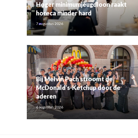
Hoger minimumjeugdloon raakt
horeca minder hard
7 augustus 2026
Bij Melvin Pach stroomt de
McDonald’s-Ketchup door de
aderen
6 augustus 2026