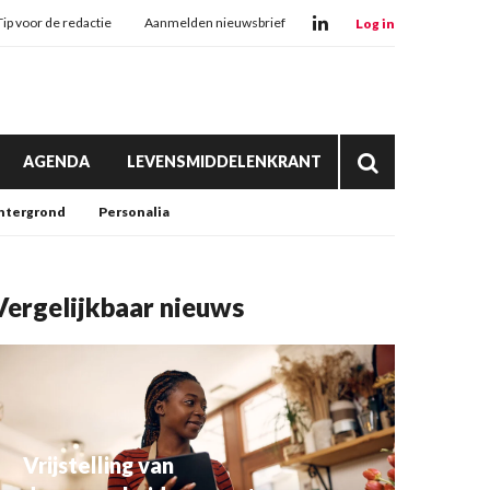
Tip voor de redactie
Aanmelden nieuwsbrief
Log in
AGENDA
LEVENSMIDDELENKRANT
htergrond
Personalia
Vergelijkbaar nieuws
Vrijstelling van