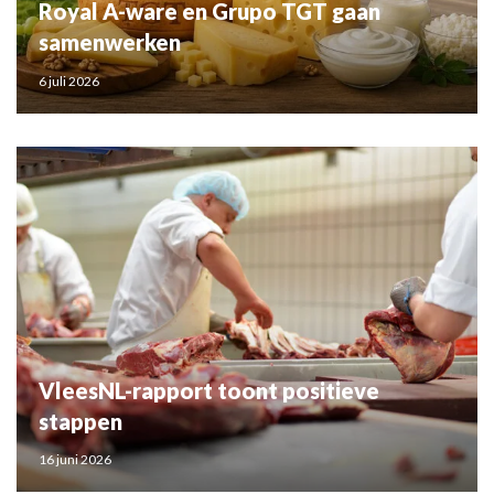
Royal A-ware en Grupo TGT gaan
samenwerken
6 juli 2026
VleesNL-rapport toont positieve
stappen
16 juni 2026