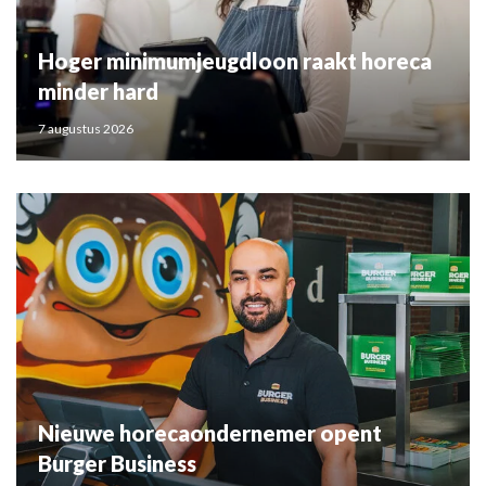
Hoger minimumjeugdloon raakt horeca
minder hard
7 augustus 2026
Nieuwe horecaondernemer opent
Burger Business