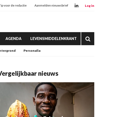
Tip voor de redactie
Aanmelden nieuwsbrief
Log in
AGENDA
LEVENSMIDDELENKRANT
htergrond
Personalia
Vergelijkbaar nieuws