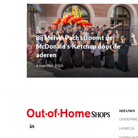
Bij Melvin Pach stroomt de
McDonald’s-Ketchup door de
aderen
6 augustus 2026
NIEUWS
ONDERWE
HORECA
FABRIKAN