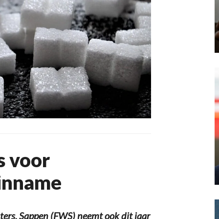
s voor
rinname
ers, Sappen (FWS) neemt ook dit jaar