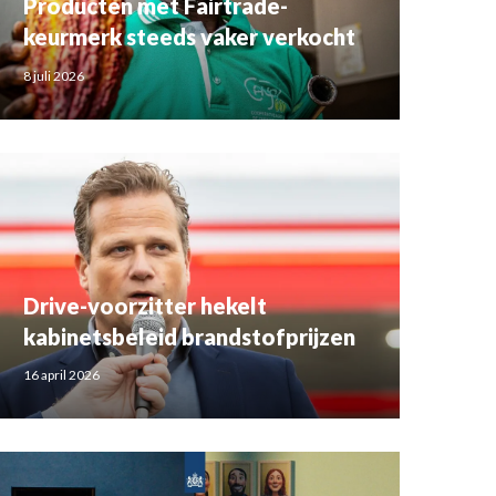
Producten met Fairtrade-
keurmerk steeds vaker verkocht
8 juli 2026
Drive-voorzitter hekelt
kabinetsbeleid brandstofprijzen
16 april 2026