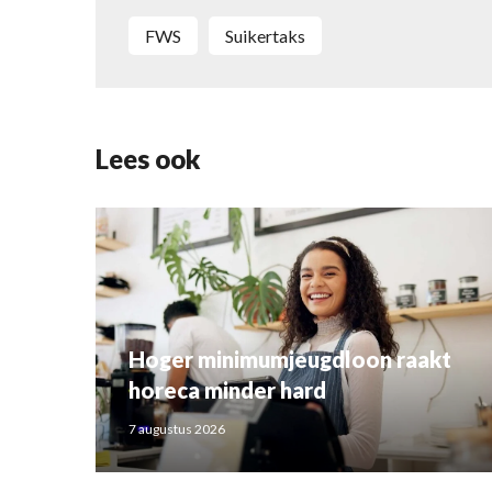
FWS
Suikertaks
Lees ook
Hoger minimumjeugdloon raakt
horeca minder hard
7 augustus 2026