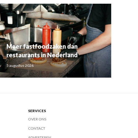
Meer fastfoodzaken dan
restaurants in Nederland
5 augustus 2026
SERVICES
OVER ONS
CONTACT
ADVERTEREN