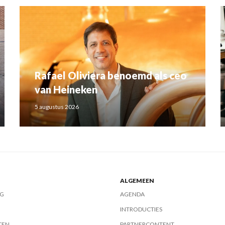
Rafael Oliviera benoemd als ceo
van Heineken
5 augustus 2026
ALGEMEEN
G
AGENDA
INTRODUCTIES
TEN
PARTNERCONTENT