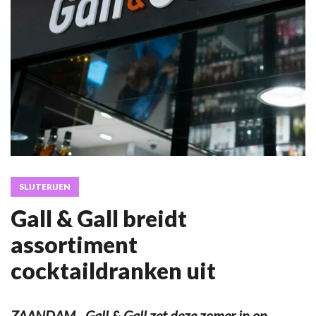
SLIJTERIJEN
Gall & Gall breidt
assortiment
cocktaildranken uit
ZAANDAM - Gall & Gall zet deze zomer in op