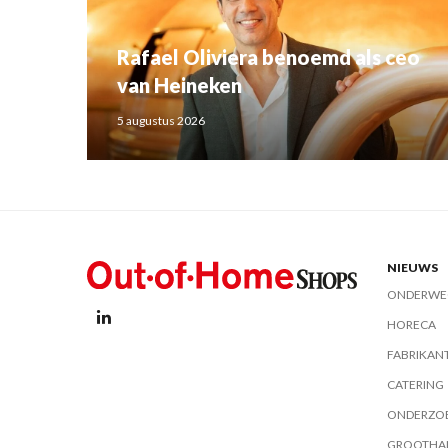
Rafael Oliviera benoemd als ceo
van Heineken
5 augustus 2026
NIEUWS
ONDERWE
HORECA
FABRIKAN
CATERING
ONDERZO
GROOTHA