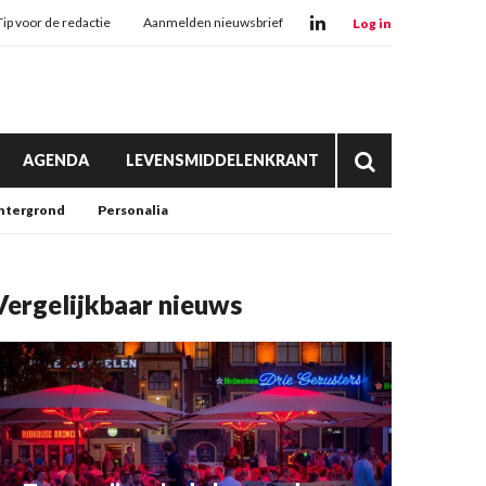
Tip voor de redactie
Aanmelden nieuwsbrief
Log in
AGENDA
LEVENSMIDDELENKRANT
htergrond
Personalia
Vergelijkbaar nieuws