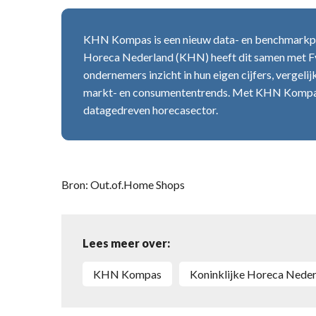
KHN Kompas is een nieuw data- en benchmarkpla
Horeca Nederland (KHN) heeft dit samen met Fy
ondernemers inzicht in hun eigen cijfers, vergeli
markt- en consumententrends. Met KHN Kompas
datagedreven horecasector.
Bron: Out.of.Home Shops
Lees meer over:
KHN Kompas
Koninklijke Horeca Nede