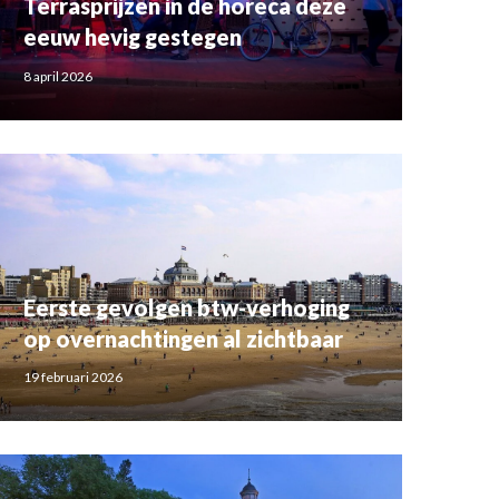
Terrasprijzen in de horeca deze
eeuw hevig gestegen
8 april 2026
Eerste gevolgen btw-verhoging
op overnachtingen al zichtbaar
19 februari 2026