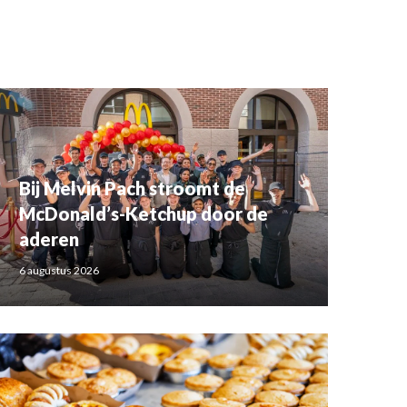
Bij Melvin Pach stroomt de
McDonald’s-Ketchup door de
aderen
6 augustus 2026