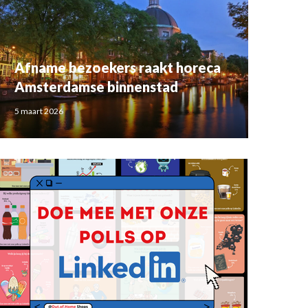
Afname bezoekers raakt horeca
Amsterdamse binnenstad
5 maart 2026