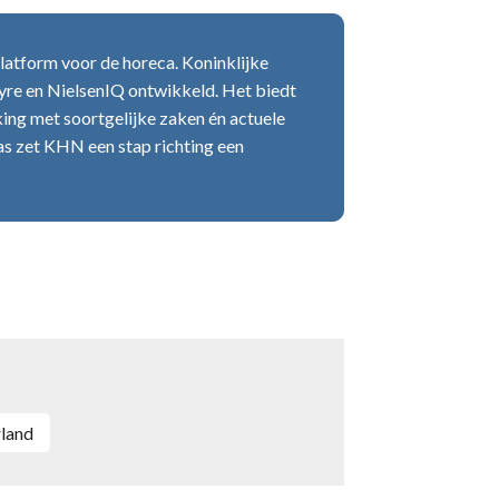
tform voor de horeca. Koninklijke
re en NielsenIQ ontwikkeld. Het biedt
jking met soortgelijke zaken én actuele
 zet KHN een stap richting een
rland