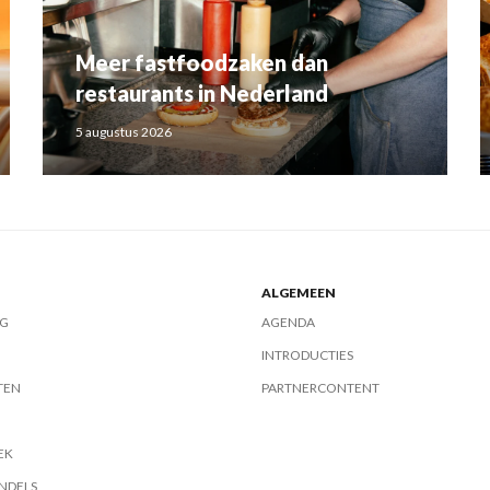
Meer fastfoodzaken dan
restaurants in Nederland
5 augustus 2026
ALGEMEEN
G
AGENDA
INTRODUCTIES
TEN
PARTNERCONTENT
EK
NDELS