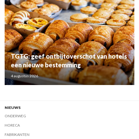
TGTG: geef ontbijtoverschot van hotels
een nieuwe bestemming
4 augustus 2026
NIEUWS
ONDERWEG
HORECA
FABRIKANTEN