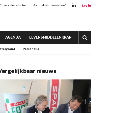
Tip voor de redactie
Aanmelden nieuwsbrief
Log in
AGENDA
LEVENSMIDDELENKRANT
htergrond
Personalia
Vergelijkbaar nieuws