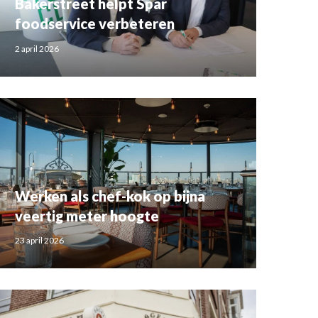
Bakerstreet helpt Spar
foodservice verbeteren
2 april 2026
Werken als chef-kok op bijna
veertig meter hoogte
23 april 2026