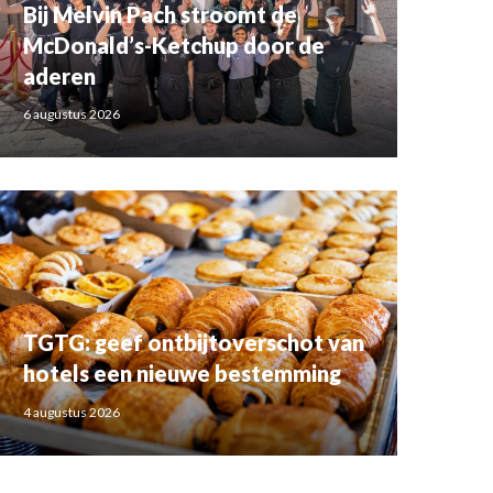
Bij Melvin Pach stroomt de
McDonald’s-Ketchup door de
aderen
6 augustus 2026
TGTG: geef ontbijtoverschot van
hotels een nieuwe bestemming
4 augustus 2026