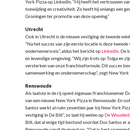
York Pizza op LinkedIn. “Hij heeft het vertrouwen va
toewijding en creativiteit. Zo heeft hij onlangs ee
Groningen ter promotie van deze opening.”
Utrecht
Ook in Utrecht is de nieuwe vestiging de tweede win
“Na het succes van zijn eerste locatie is deze tweede 
ondernemersreis”, aldus het bericht op
LinkedIn
. De 
en levendige omgeving. “Wij zijn trots op Tolga en zij
versterken van onze franchiseformule. Dit succes bew
samenwerking en ondernemerschap”, zegt New York P
Renswoude
Als laatste in de rij opent eigenaar/franchisenemer
van een nieuwe New York Pizza in Renswoude. En ook
Santos werkt al ruim zeventien jaar bij New York Pizz
vestiging in De Bilt”, zo laat hij weten op
De Woudenbe
Bilt, dat al enige tijd bestond voordat Dos Santos er a
Renswoude vanaf de grond op. “Dat is best spannend,