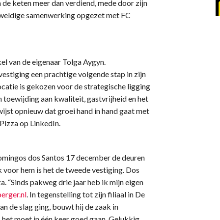
n de keten meer dan verdiend, mede door zijn
n geweldige samenwerking opgezet met FC
kel van de eigenaar Tolga Aygyn.
vestiging een prachtige volgende stap in zijn
locatie is gekozen voor de strategische ligging
n toewijding aan kwaliteit, gastvrijheid en het
ijst opnieuw dat groei hand in hand gaat met
izza op LinkedIn.
 Domingos dos Santos 17 december de deuren
 voor hem is het de tweede vestiging. Dos
a. “Sinds pakweg drie jaar heb ik mijn eigen
rger.nl
. In tegenstelling tot zijn filiaal in De
an de slag ging, bouwt hij de zaak in
 het moet in één keer goed gaan. Gelukkig