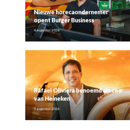
Nieuwe horecaondernemer
opent Burger Business
6 augustus 2026
Rafael Oliviera benoemd als ceo
van Heineken
5 augustus 2026