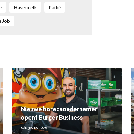
e
havermelk
Pathé
ge Job
Nieuwe horecaondernemer
opent Burger Business
6 augustus 2026