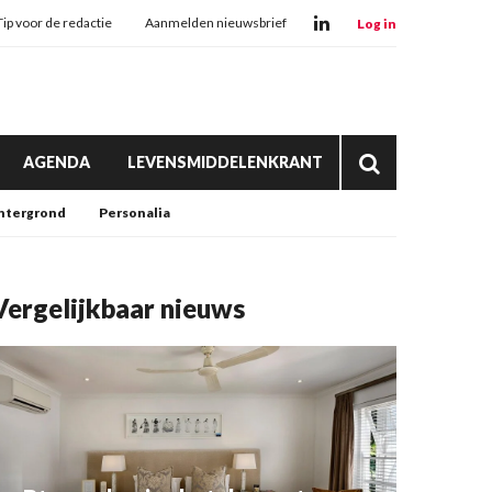
Tip voor de redactie
Aanmelden nieuwsbrief
Log in
AGENDA
LEVENSMIDDELENKRANT
htergrond
Personalia
Vergelijkbaar nieuws