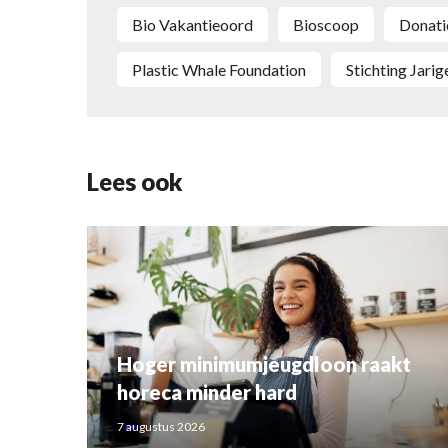
Bio Vakantieoord
bioscoop
donati
Plastic Whale Foundation
Stichting Jari
Lees ook
Hoger minimumjeugdloon raakt
horeca minder hard
7 augustus 2026