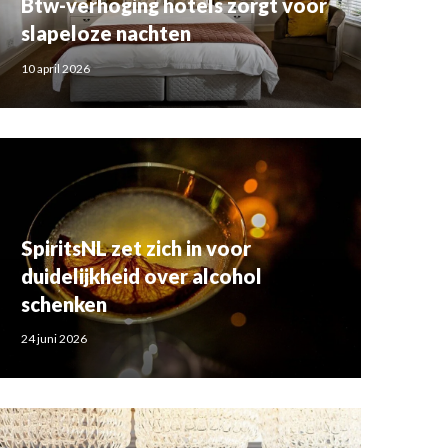
Btw-verhoging hotels zorgt voor
slapeloze nachten
10 april 2026
SpiritsNL zet zich in voor
duidelijkheid over alcohol
schenken
24 juni 2026