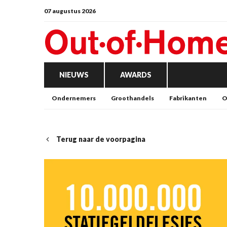
07 augustus 2026
NIEUWS
AWARDS
Ondernemers
Groothandels
Fabrikanten
O
Terug naar de voorpagina