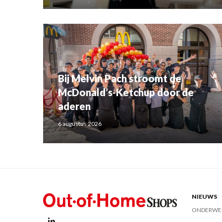
Bij Melvin Pach stroomt de
McDonald’s-Ketchup door de
aderen
6 augustus 2026
NIEUWS
ONDERWE