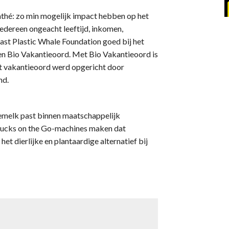
athé: zo min mogelijk impact hebben op het
edereen ongeacht leeftijd, inkomen,
ast Plastic Whale Foundation goed bij het
b en Bio Vakantieoord. Met Bio Vakantieoord is
et vakantieoord werd opgericht door
nd.
oemelk past binnen maatschappelijk
rbucks on the Go-machines maken dat
et dierlijke en plantaardige alternatief bij