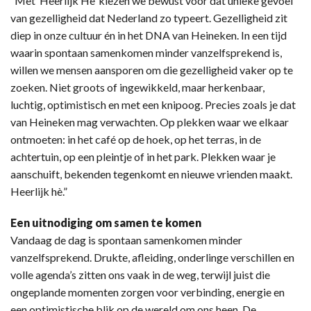
“Met ‘Heerlijk Hè’ kiezen we bewust voor dat unieke gevoel
van gezelligheid dat Nederland zo typeert. Gezelligheid zit
diep in onze cultuur én in het DNA van Heineken. In een tijd
waarin spontaan samenkomen minder vanzelfsprekend is,
willen we mensen aansporen om die gezelligheid vaker op te
zoeken. Niet groots of ingewikkeld, maar herkenbaar,
luchtig, optimistisch en met een knipoog. Precies zoals je dat
van Heineken mag verwachten. Op plekken waar we elkaar
ontmoeten: in het café op de hoek, op het terras, in de
achtertuin, op een pleintje of in het park. Plekken waar je
aanschuift, bekenden tegenkomt en nieuwe vrienden maakt.
Heerlijk hè.”
Een uitnodiging om samen te komen
Vandaag de dag is spontaan samenkomen minder
vanzelfsprekend. Drukte, afleiding, onderlinge verschillen en
volle agenda’s zitten ons vaak in de weg, terwijl juist die
ongeplande momenten zorgen voor verbinding, energie en
een optimistische blik op de wereld om ons heen. De