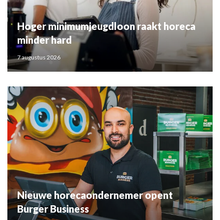
Hoger minimumjeugdloon raakt horeca
minder hard
7 augustus 2026
Nieuwe horecaondernemer opent
Burger Business