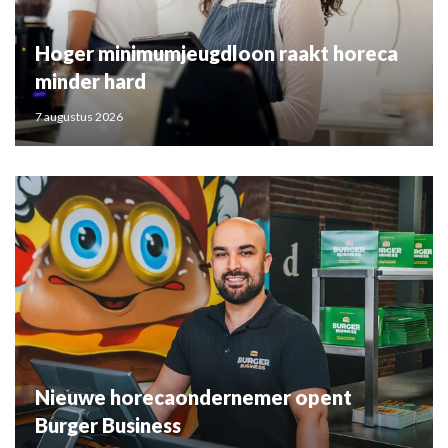
Hoger minimumjeugdloon raakt horeca
minder hard
7 augustus 2026
Nieuwe horecaondernemer opent
Burger Business