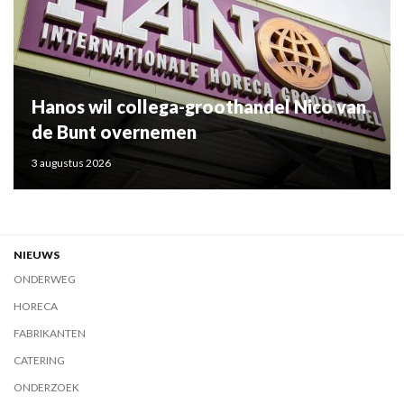
Hanos wil collega-groothandel Nico van
de Bunt overnemen
3 augustus 2026
NIEUWS
ONDERWEG
HORECA
FABRIKANTEN
CATERING
ONDERZOEK