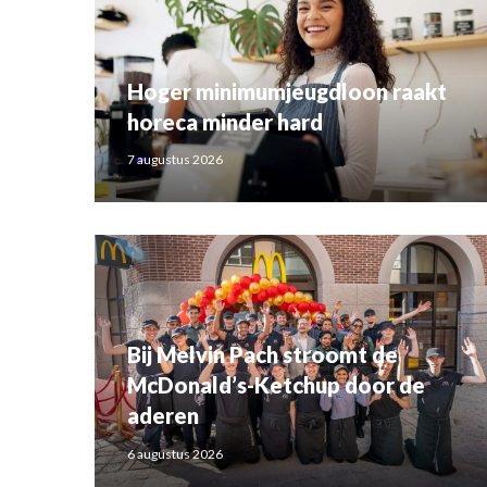
Hoger minimumjeugdloon raakt
horeca minder hard
7 augustus 2026
Bij Melvin Pach stroomt de
McDonald’s-Ketchup door de
aderen
6 augustus 2026