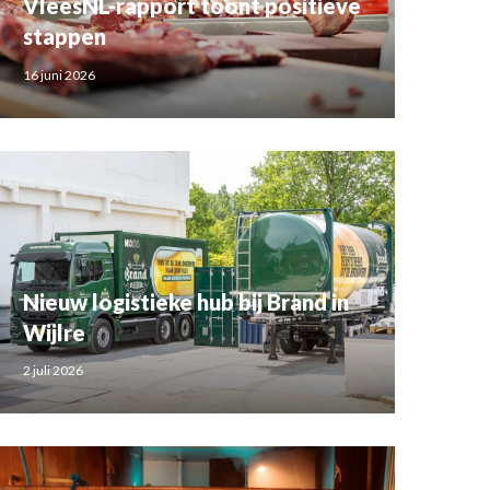
VleesNL-rapport toont positieve
stappen
16 juni 2026
Nieuw logistieke hub bij Brand in
Wijlre
2 juli 2026