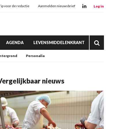
Tip voor de redactie
Aanmelden nieuwsbrief
Log in
AGENDA
LEVENSMIDDELENKRANT
htergrond
Personalia
Vergelijkbaar nieuws