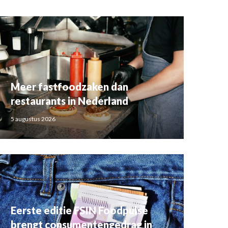
Meer fastfoodzaken dan
restaurants in Nederland
5 augustus 2026
Eerste editie FSIN Foodpulse
brengt consumentengedrag in