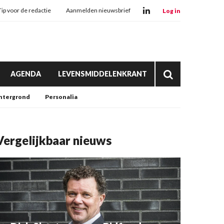
Tip voor de redactie
Aanmelden nieuwsbrief
Log in
AGENDA
LEVENSMIDDELENKRANT
htergrond
Personalia
Vergelijkbaar nieuws