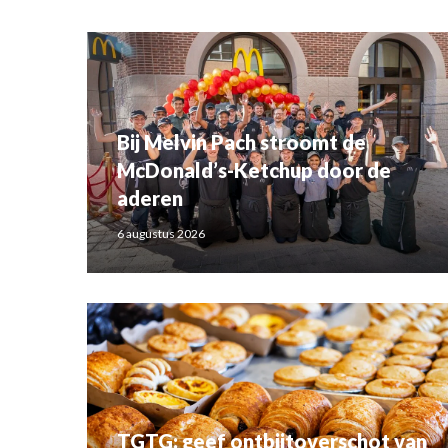
Bij Melvin Pach stroomt de
McDonald’s-Ketchup door de
aderen
6 augustus 2026
TGTG: geef ontbijtoverschot van