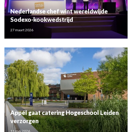
Nederlandse chef wint wereldwijde
Sodexo-kookwedstrijd
27 maart 2026
Appél gaat catering Hogeschool Leiden
verzorgen
11 mei 2026