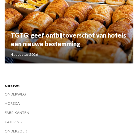
TGTG: geef ontbijtoverschot van hotels
een nieuwe bestemming
4 augustus 2026
NIEUWS
ONDERWEG
HORECA
FABRIKANTEN
CATERING
ONDERZOEK