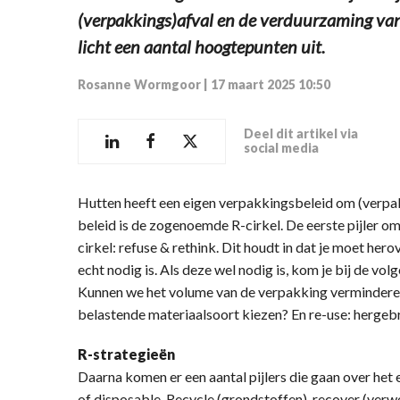
(verpakkings)afval en de verduurzaming va
licht een aantal hoogtepunten uit.
Rosanne Wormgoor
|
17 maart 2025 10:50
Deel dit artikel via
social media
Hutten heeft een eigen verpakkingsbeleid om (verpakk
beleid is de zogenoemde R-cirkel. De eerste pijler 
cirkel: refuse & rethink. Dit houdt in dat je moet he
echt nodig is. Als deze wel nodig is, kom je bij de vol
Kunnen we het volume van de verpakking verminderen
belastende materiaalsoort kiezen? En re-use: hergeb
R-strategieën
Daarna komen er een aantal pijlers die gaan over het
of disposable. Recycle (grondstoffen), recover (verw