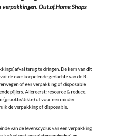
n verpakkingen. Out.of.Home Shops
ings)afval terug te dringen. De kern van dit
omvat de overkoepelende gedachte van de R-
roverwegen of een verpakking of disposable
gende pijlers. Allereerst: resource & reduce.
 (grootte/dikte) of voor een minder
ruik de verpakking of disposable.
 einde van de levenscyclus van een verpakking
erk afval met energieterugwinning) en