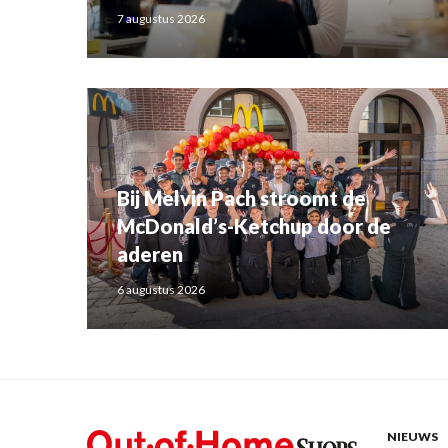
7 augustus 2026
Bij Melvin Pach stroomt de
McDonald’s-Ketchup door de
aderen
6 augustus 2026
NIEUWS