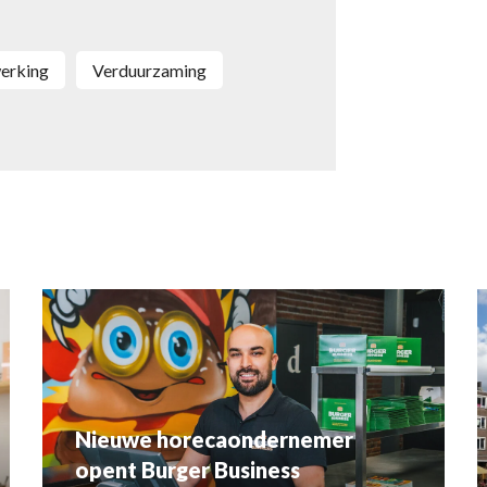
erking
Verduurzaming
Nieuwe horecaondernemer
opent Burger Business