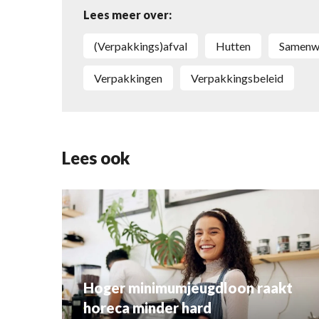
Lees meer over:
(Verpakkings)afval
Hutten
Samenw
Verpakkingen
Verpakkingsbeleid
Lees ook
Hoger minimumjeugdloon raakt
horeca minder hard