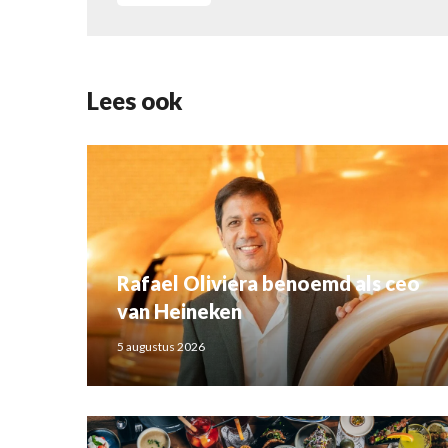
Lees ook
Rafael Oliviera benoemd als ceo
van Heineken
5 augustus 2026