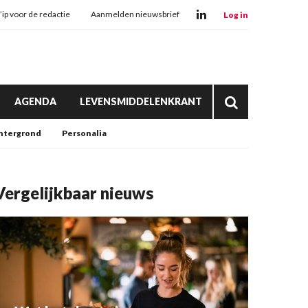
Tip voor de redactie
Aanmelden nieuwsbrief
Log in
AGENDA
LEVENSMIDDELENKRANT
htergrond
Personalia
Vergelijkbaar nieuws