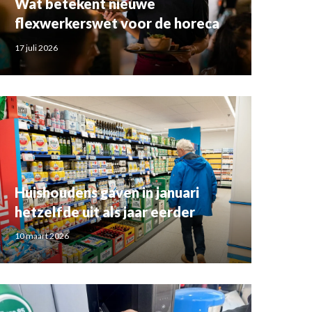
Wat betekent nieuwe
flexwerkerswet voor de horeca
17 juli 2026
Huishoudens gaven in januari
hetzelfde uit als jaar eerder
10 maart 2026