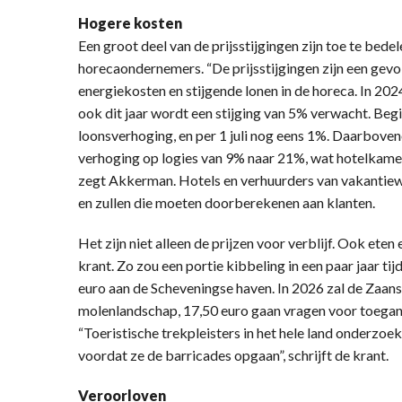
Hogere kosten
Een groot deel van de prijsstijgingen zijn toe te be
horecaondernemers. “De prijsstijgingen zijn een gevol
energiekosten en stijgende lonen in de horeca. In 20
ook dit jaar wordt een stijging van 5% verwacht. B
loonsverhoging, en per 1 juli nog eens 1%. Daarbove
verhoging op logies van 9% naar 21%, wat hotelkame
zegt Akkerman. Hotels en verhuurders van vakantie
en zullen die moeten doorberekenen aan klanten.
Het zijn niet alleen de prijzen voor verblijf. Ook et
krant. Zo zou een portie kibbeling in een paar jaar tijd
euro aan de Scheveningse haven. In 2026 zal de Zaan
molenlandschap, 17,50 euro gaan vragen voor toegang
“Toeristische trekpleisters in het hele land onderzo
voordat ze de barricades opgaan”, schrijft de krant.
Veroorloven