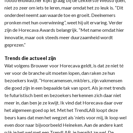
foodtrendwatcher kijkt graag bij de Lekkerste Wedstrijden,
niet zo zeer om iets te leren, maar omdat het zo leuk is. “Dit
onderdeel neemt aan waarde toe en groeit. Deelnemers
pronken met hun overwinning”, weet hij uit ervaring. Verder
zijn de Horecava Awards belangrijk. “Met name omdat hier
innovatie, maar ook steeds meer duurzaamheid wordt
geprezen.”
Trends die actueel zijn
Wat volgens Brouwer voor Horecava geldt, is dat ze niet té
ver voor de branche uit moeten lopen, dan raken ze hun
bezoekers kwijt. “Horecamensen, mkb’ers, zijn vakmensen
die goed zijn in een bepaalde tak van sport. Als je met trends
te futuristisch bent en bezoekers herkennen zich daar niet
meer in, dan ben je ze kwijt. Ik vind dat Horecava daar over
het algemeen goed op let. Met het TrendLAB loopt deze
beurs kans dat men het wegzet als ‘niets voor mij, ik loop wel
even door naar bijvoorbeeld Heineken. Aan de andere kant
pák je het wel met een TrendLAB, je bereikt ze wel. De