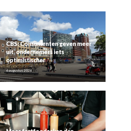
CBS: Consumenten geven meer
uit, ondernemers iets
optimistischer
6 augustus 2026
Meer fastfoodzaken dan