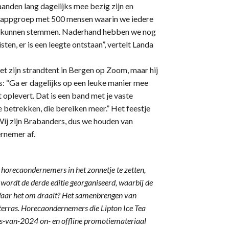
maanden lang dagelijks mee bezig zijn en
sappgroep met 500 mensen waarin we iedere
 we kunnen stemmen. Naderhand hebben we nog
en, er is een leegte ontstaan”, vertelt Landa
 zijn strandtent in Bergen op Zoom, maar hij
 is: “Ga er dagelijks op een leuke manier mee
 oplevert. Dat is een band met je vaste
e betrekken, die bereiken meer.” Het feestje
“Wij zijn Brabanders, dus we houden van
ernemer af.
 horecaondernemers in het zonnetje te zetten,
r wordt de derde editie georganiseerd, waarbij de
 Waar het om draait? Het samenbrengen van
terras. Horecaondernemers die Lipton Ice Tea
as-van-2024 on- en offline promotiemateriaal