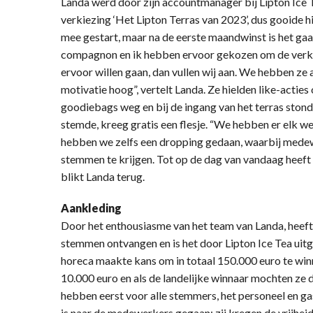
Landa werd door zijn accountmanager bij Lipton Ice
verkiezing ‘Het Lipton Terras van 2023’, dus gooide hi
mee gestart, maar na de eerste maandwinst is het gaa
compagnon en ik hebben ervoor gekozen om de verkiezi
ervoor willen gaan, dan vullen wij aan. We hebben ze
motivatie hoog”, vertelt Landa. Ze hielden like-acties
goodiebags weg en bij de ingang van het terras stond
stemde, kreeg gratis een flesje. “We hebben er elk 
hebben we zelfs een dropping gedaan, waarbij mede
stemmen te krijgen. Tot op de dag van vandaag heeft m
blikt Landa terug.
Aankleding
Door het enthousiasme van het team van Landa, heeft 
stemmen ontvangen en is het door Lipton Ice Tea uitg
horeca maakte kans om in totaal 150.000 euro te wi
10.000 euro en als de landelijke winnaar mochten ze 
hebben eerst voor alle stemmers, het personeel en g
is naar de medewerkers gegaan; zij kregen de vrijheid