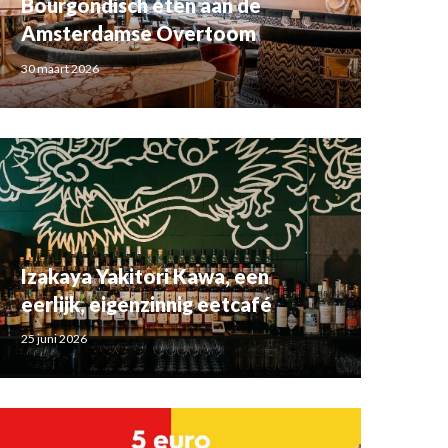
Bourgondisch eten aan de
Amsterdamse Overtoom
30 maart 2026
Izakaya Yakitori Kawa, een
eerlijk, eigenzinnig eetcafé
25 juni 2026