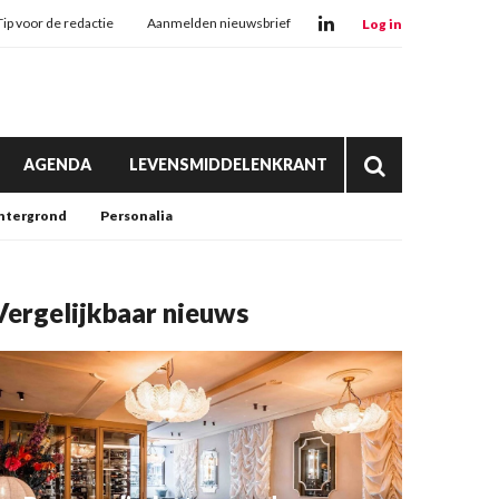
Tip voor de redactie
Aanmelden nieuwsbrief
Log in
AGENDA
LEVENSMIDDELENKRANT
htergrond
Personalia
Vergelijkbaar nieuws