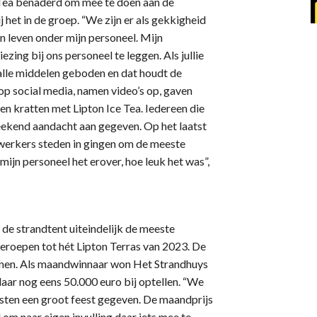
 Tea benaderd om mee te doen aan de
j het in de groep. “We zijn er als gekkigheid
n leven onder mijn personeel. Mijn
ng bij ons personeel te leggen. Als jullie
 alle middelen geboden en dat houdt de
 op social media, namen video’s op, gaven
en kratten met Lipton Ice Tea. Iedereen die
weekend aandacht aan gegeven. Op het laatst
werkers steden in gingen om de meeste
ijn personeel het erover, hoe leuk het was”,
de strandtent uiteindelijk de meeste
eroepen tot hét Lipton Terras van 2023. De
nnen. Als maandwinnaar won Het Strandhuys
daar nog eens 50.000 euro bij optellen. “We
asten een groot feest gegeven. De maandprijs
 om naar eigen invulling daar iets mee te