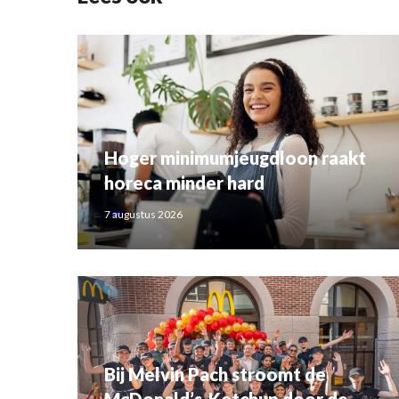
Hoger minimumjeugdloon raakt
horeca minder hard
7 augustus 2026
Bij Melvin Pach stroomt de
McDonald’s-Ketchup door de