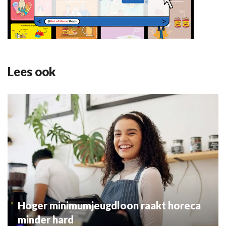
Lees ook
Hoger minimumjeugdloon raakt horeca
minder hard