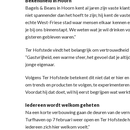
Bekendheid in Hoorn
Bagels & Beans in Hoorn kent al jaren zijn vaste kla
niet spannender dan het hoeft te zijn; hij kent de vaste
echte West-Friese stad waar mensen elkaar kennen en
je bij ons binnenstapt. We weten wat je wil drinken v
gisteren gebleven waren.”
Ter Hofstede vindt het belangrijk om vertrouwdheid
“Gastvrijheid, een warme sfeer, het gevoel dat je alti
jonge eigenaar.
Volgens Ter Hofstede betekent dit niet dat er hier en d
om trends en producten te volgen, te experimenteren
Voordat hij dat doet, wil hij eerst begrijpen wat werkt
Iedereen wordt welkom geheten
Na een korte verbouwing gaan de deuren van de ve
Turfhaven op 7 februari weer open en Ter Hofstede hee
iedereen zich hier welkom voelt.”