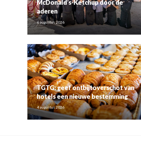
McDonald’s-Ketchup door de
aderen
6 augustus 2026
TGTG: geef ontbijtoverschot van
hotels een nieuwe bestemming
4 augustus 2026