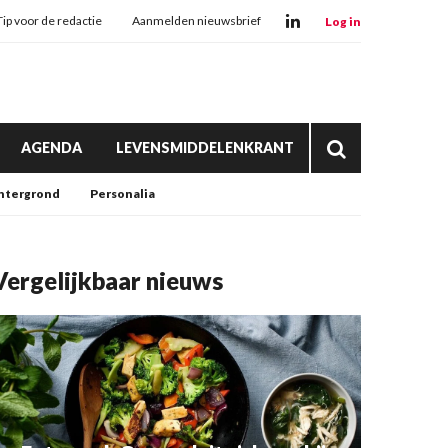
Tip voor de redactie
Aanmelden nieuwsbrief
Log in
AGENDA
LEVENSMIDDELENKRANT
htergrond
Personalia
Vergelijkbaar nieuws