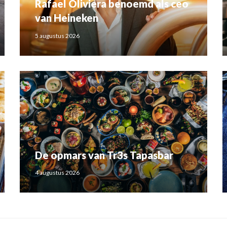
Rafael Oliviera benoemd als ceo
van Heineken
5 augustus 2026
De opmars van Tr3s Tapasbar
4 augustus 2026