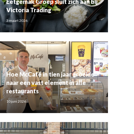
Eetgemak Groep sluit zich aan bij
Victoria Trading
3 maart 2026
Hoe McCafé in tien jaar groeide
naar een vast element in alle
restaurants
10 juni 2026