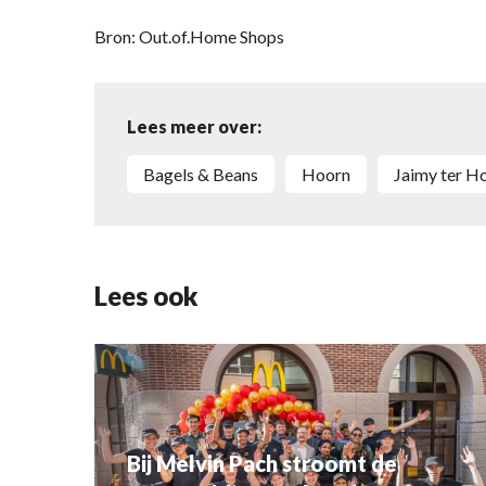
Bron: Out.of.Home Shops
Lees meer over:
Bagels & Beans
Hoorn
Jaimy ter H
Lees ook
Bij Melvin Pach stroomt de