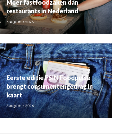
Meer fastfoodzaken dan
restaurants in Nederland
5 augustus 2026
Eerste editie FSIN Foodpulse
brengt consumentengedrag in
kaart
3 augustus 2026