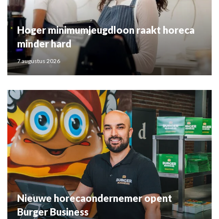
Hoger minimumjeugdloon raakt horeca
minder hard
7 augustus 2026
Nieuwe horecaondernemer opent
Burger Business