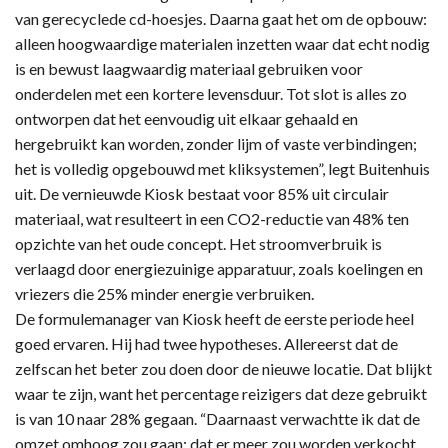
van gerecyclede cd-hoesjes. Daarna gaat het om de opbouw:
alleen hoogwaardige materialen inzetten waar dat echt nodig
is en bewust laagwaardig materiaal gebruiken voor
onderdelen met een kortere levensduur. Tot slot is alles zo
ontworpen dat het eenvoudig uit elkaar gehaald en
hergebruikt kan worden, zonder lijm of vaste verbindingen;
het is volledig opgebouwd met kliksystemen”, legt Buitenhuis
uit. De vernieuwde Kiosk bestaat voor 85% uit circulair
materiaal, wat resulteert in een CO2-reductie van 48% ten
opzichte van het oude concept. Het stroomverbruik is
verlaagd door energiezuinige apparatuur, zoals koelingen en
vriezers die 25% minder energie verbruiken.
De formulemanager van Kiosk heeft de eerste periode heel
goed ervaren. Hij had twee hypotheses. Allereerst dat de
zelfscan het beter zou doen door de nieuwe locatie. Dat blijkt
waar te zijn, want het percentage reizigers dat deze gebruikt
is van 10 naar 28% gegaan. “Daarnaast verwachtte ik dat de
omzet omhoog zou gaan; dat er meer zou worden verkocht