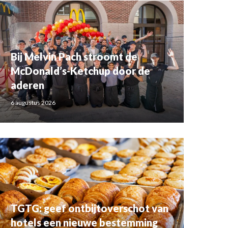
Bij Melvin Pach stroomt de
McDonald’s-Ketchup door de
aderen
6 augustus 2026
TGTG: geef ontbijtoverschot van
hotels een nieuwe bestemming