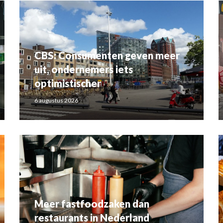
CBS: Consumenten geven meer
uit, ondernemers iets
optimistischer
6 augustus 2026
Meer fastfoodzaken dan
restaurants in Nederland