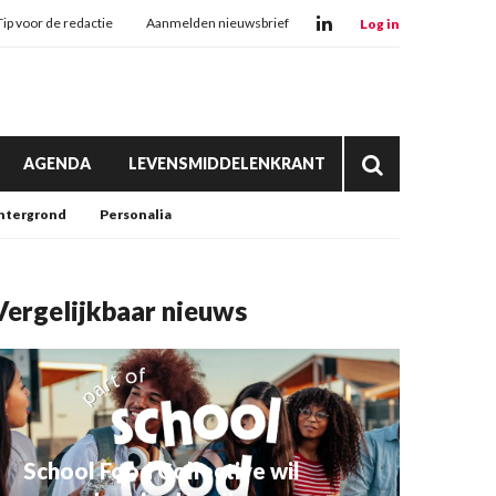
Tip voor de redactie
Aanmelden nieuwsbrief
Log in
AGENDA
LEVENSMIDDELENKRANT
htergrond
Personalia
Vergelijkbaar nieuws
School Food Collective wil