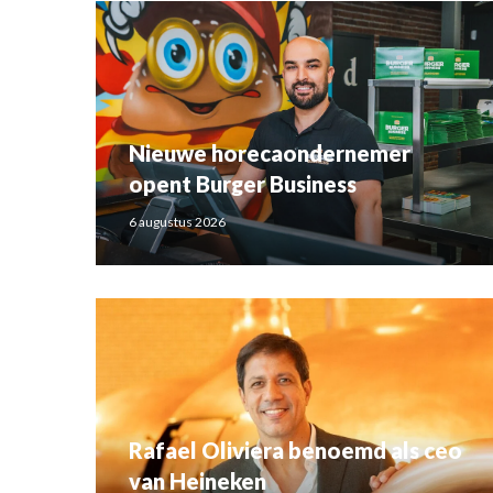
Nieuwe horecaondernemer
opent Burger Business
6 augustus 2026
Rafael Oliviera benoemd als ceo
van Heineken