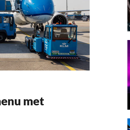
menu met
n