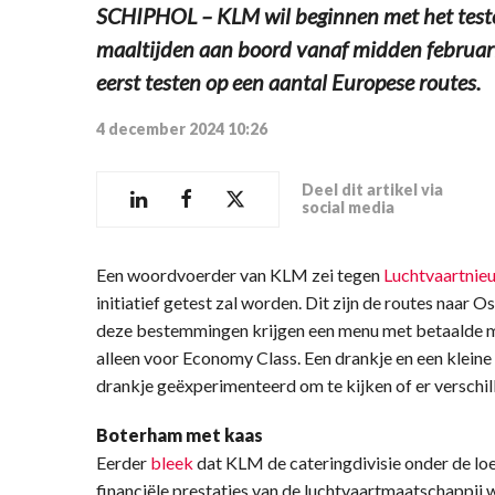
SCHIPHOL – KLM wil beginnen met het test
maaltijden aan boord vanaf midden februari
eerst testen op een aantal Europese routes.
4 december 2024 10:26
Deel dit artikel via
social media
Een woordvoerder van KLM zei tegen
Luchtvaartnie
initiatief getest zal worden. Dit zijn de routes naar O
deze bestemmingen krijgen een menu met betaalde maa
alleen voor Economy Class. Een drankje en een kleine
drankje geëxperimenteerd om te kijken of er verschill
Boterham met kaas
Eerder
bleek
dat KLM de cateringdivisie onder de lo
financiële prestaties van de luchtvaartmaatschappij 