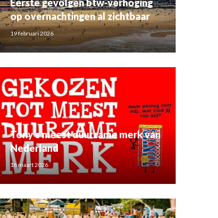
Eerste gevolgen btw-verhoging
op overnachtingen al zichtbaar
19 februari 2026
Tony’s meest duurzame merk van
Nederland
18 maart 2026