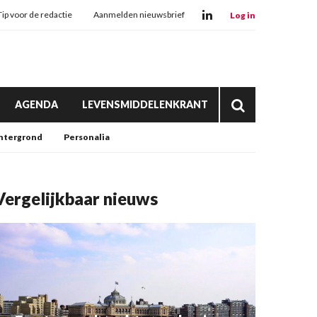
Tip voor de redactie
Aanmelden nieuwsbrief
Log in
AGENDA
LEVENSMIDDELENKRANT
htergrond
Personalia
Vergelijkbaar nieuws