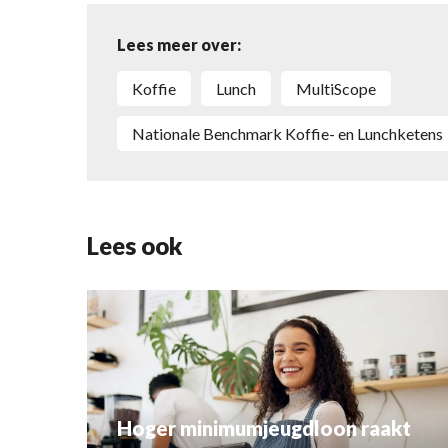
Lees meer over:
koffie
lunch
MultiScope
Nationale Benchmark Koffie- en Lunchketens
Lees ook
Hoger minimumjeugdloon raakt