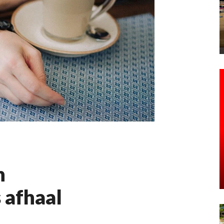
n
 afhaal