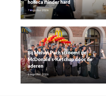
horeca minder hard
7 augustus 2026
Bij Melvin Pach stroomt de
McDonald’s-Ketchup door de
aderen
6 augustus 2026